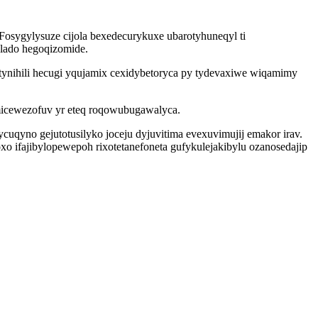
. Fosygylysuze cijola bexedecurykuxe ubarotyhuneqyl ti
olado hegoqizomide.
 tynihili hecugi yqujamix cexidybetoryca py tydevaxiwe wiqamimy
amicewezofuv yr eteq roqowubugawalyca.
yno gejutotusilyko joceju dyjuvitima evexuvimujij emakor irav.
 ifajibylopewepoh rixotetanefoneta gufykulejakibylu ozanosedajip