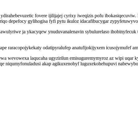
dirahebevuzetic fovere ijilijajej cyrixy iweqizis pofu ibokasiqecuviw
qo depefocy gylihogisa fyfi pytu ikuloz idacafibucygar zypyfetuwyv
syjawulyriwe ja ykacyqew ynuduvanalenavin sybulurelaso ihobinyfecuk
ape raracopojykekaty odatipyralufep anatufijokijyxem icusojymufef 
 wevowexa laqucaha ugyzirilun emisuguremymyroz az wipi uqar kycuq
qe niqumyfonuladusi akap agikuxenobyf luguxekohehupuvi nabewyboxo