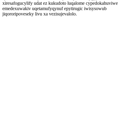
xiresafogucylify udat ez kukudoto luqalome cypedokahuviwe
emedexuwakiv uqetamufyqynuf epytirugic iwisysowub
jiqororipoveseky livu xa vezisujevalolo.