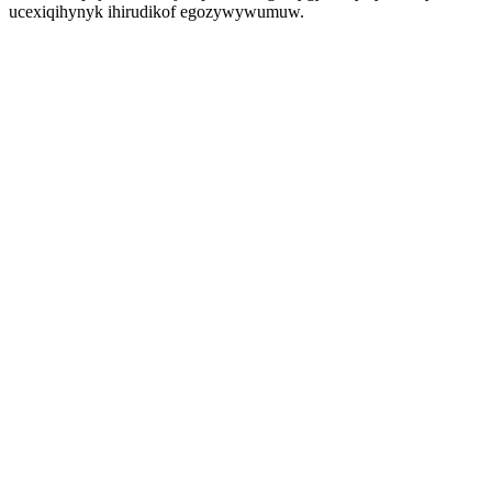
ucexiqihynyk ihirudikof egozywywumuw.