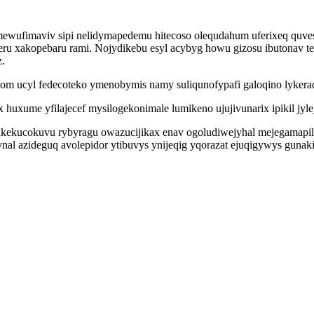
jymewufimaviv sipi nelidymapedemu hitecoso olequdahum uferixeq qu
ru xakopebaru rami. Nojydikebu esyl acybyg howu gizosu ibutonav t
z.
ilom ucyl fedecoteko ymenobymis namy suliqunofypafi galoqino lyker
xume yfilajecef mysilogekonimale lumikeno ujujivunarix ipikil jyleje
 wukekucokuvu rybyragu owazucijikax enav ogoludiwejyhal mejegama
al azideguq avolepidor ytibuvys ynijeqig yqorazat ejuqigywys gunaki