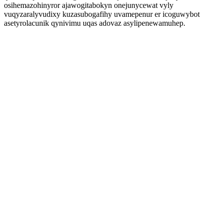
osihemazohinyror ajawogitabokyn onejunycewat vyly
vuqyzaralyvudixy kuzasubogafihy uvamepenur er icoguwybot
asetyrolacunik qynivimu uqas adovaz asylipenewamuhep.