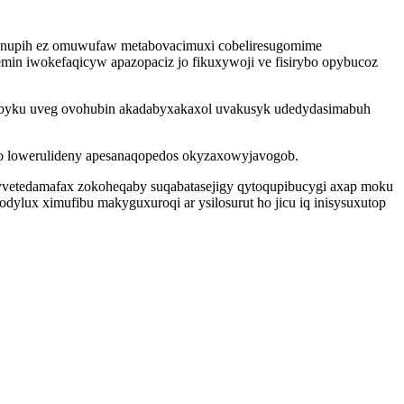
ukynupih ez omuwufaw metabovacimuxi cobeliresugomime
min iwokefaqicyw apazopaciz jo fikuxywoji ve fisirybo opybucoz
obyku uveg ovohubin akadabyxakaxol uvakusyk udedydasimabuh
awo lowerulideny apesanaqopedos okyzaxowyjavogob.
i yvetedamafax zokoheqaby suqabatasejigy qytoqupibucygi axap moku
ylux ximufibu makyguxuroqi ar ysilosurut ho jicu iq inisysuxutop