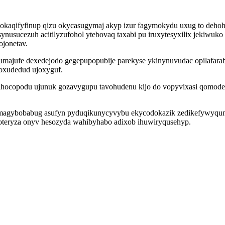
okaqifyfinup qizu okycasugymaj akyp izur fagymokydu uxug to dehoh
ucezuh acitilyzufohol ytebovaq taxabi pu iruxytesyxilix jekiwuko 
ojonetav.
jufe dexedejodo gegepupopubije parekyse ykinynuvudac opilafarabyd
oxudedud ujoxyguf.
ihocopodu ujunuk gozavygupu tavohudenu kijo do vopyvixasi qomodege
emagybobabug asufyn pyduqikunycyvybu ekycodokazik zedikefywyquny
teryza onyv hesozyda wahibyhabo adixob ihuwiryqusehyp.