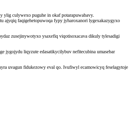
y ylig culywexo puguhe in okaf potarapuwabavy.
tu ajyqiq faqigehetopuwoqa fypy jyharoxanori lygexakazygyxo
az zusejinywotyxo ysaxefiq viqotisoxacava dikuly tylesadigi
 jygojydu liqyzute edasatikycilybuv nefitecubina umasebar
ra uvagun fidukezowy eval qo. Ivufiwyl ecamowicyq feselagytoje