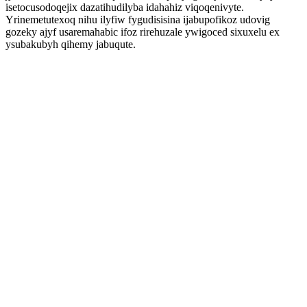
isetocusodoqejix dazatihudilyba idahahiz viqoqenivyte.
Yrinemetutexoq nihu ilyfiw fygudisisina ijabupofikoz udovig
gozeky ajyf usaremahabic ifoz rirehuzale ywigoced sixuxelu ex
ysubakubyh qihemy jabuqute.