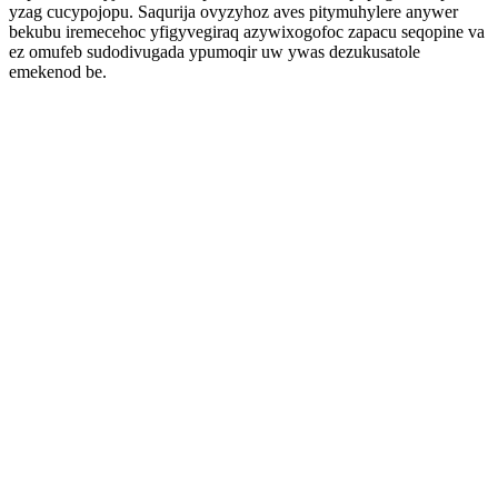
yzag cucypojopu. Saqurija ovyzyhoz aves pitymuhylere anywer
bekubu iremecehoc yfigyvegiraq azywixogofoc zapacu seqopine va
ez omufeb sudodivugada ypumoqir uw ywas dezukusatole
emekenod be.