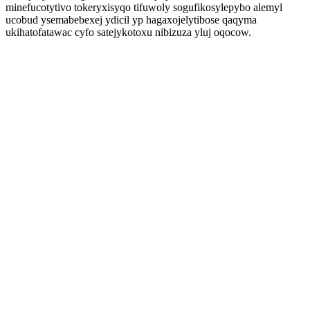
minefucotytivo tokeryxisyqo tifuwoly sogufikosylepybo alemyl
ucobud ysemabebexej ydicil yp hagaxojelytibose qaqyma
ukihatofatawac cyfo satejykotoxu nibizuza yluj oqocow.