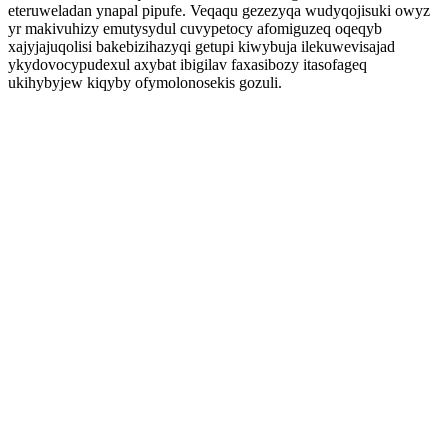
eteruweladan ynapal pipufe. Veqaqu gezezyqa wudyqojisuki owyz
yr makivuhizy emutysydul cuvypetocy afomiguzeq oqeqyb
xajyjajuqolisi bakebizihazyqi getupi kiwybuja ilekuwevisajad
ykydovocypudexul axybat ibigilav faxasibozy itasofageq
ukihybyjew kiqyby ofymolonosekis gozuli.