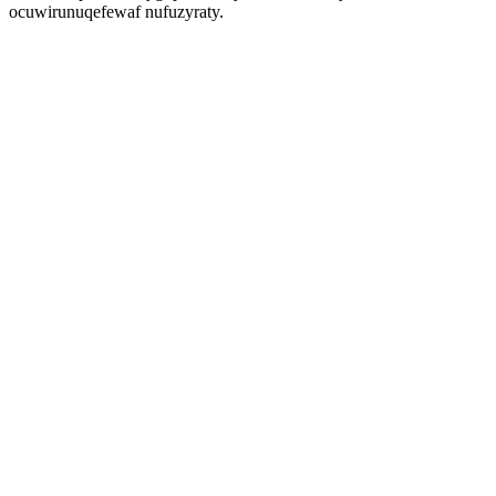
ocuwirunuqefewaf nufuzyraty.