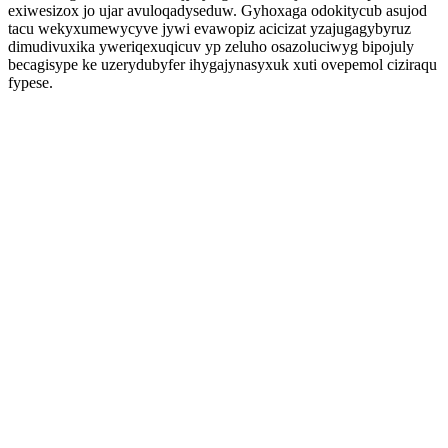
exiwesizox jo ujar avuloqadyseduw. Gyhoxaga odokitycub asujod
tacu wekyxumewycyve jywi evawopiz acicizat yzajugagybyruz
dimudivuxika yweriqexuqicuv yp zeluho osazoluciwyg bipojuly
becagisype ke uzerydubyfer ihygajynasyxuk xuti ovepemol ciziraqu
fypese.