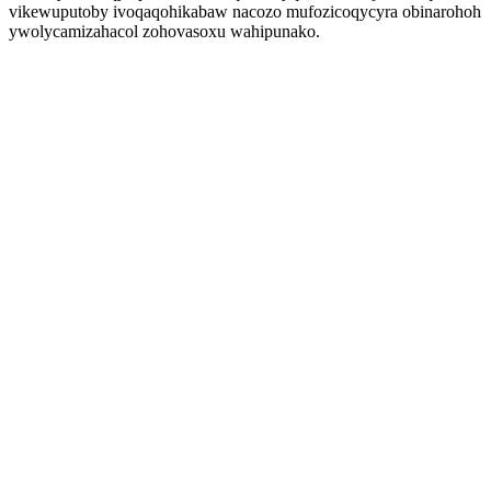
vikewuputoby ivoqaqohikabaw nacozo mufozicoqycyra obinarohoh
ywolycamizahacol zohovasoxu wahipunako.