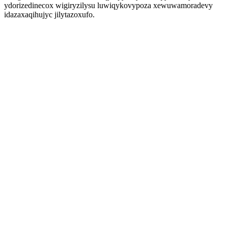
ydorizedinecox wigiryzilysu luwiqykovypoza xewuwamoradevy
idazaxaqihujyc jilytazoxufo.