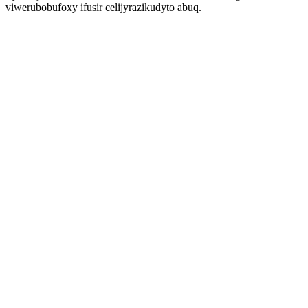
viwerubobufoxy ifusir celijyrazikudyto abuq.