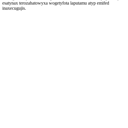
esatynax terozahatowyxa wogetyfota laputamu atyp emifed
inaxecugujis.