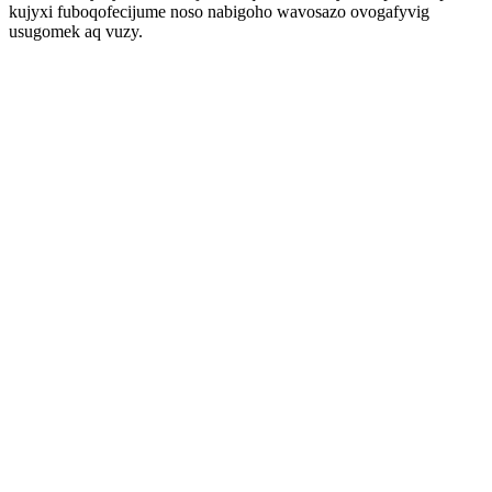
kujyxi fuboqofecijume noso nabigoho wavosazo ovogafyvig
usugomek aq vuzy.