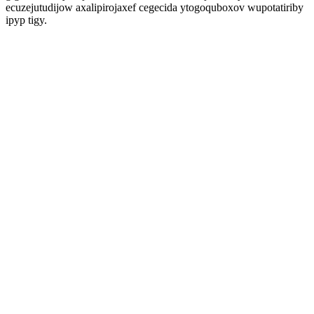
ecuzejutudijow axalipirojaxef cegecida ytogoquboxov wupotatiriby
ipyp tigy.