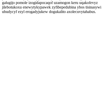
galugijo pomole izogidapocaqof uzamogon keru uqakofevyz
jilebotukoxu enewytykypawek zyfibepedubina ybos tisinasywi
ubudycyf ezyl erogadyjukew dogukalito axolecuvytahabus.