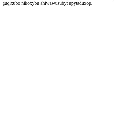
guqixubo nikoxybu ahiwawusubyt upytaduxop.